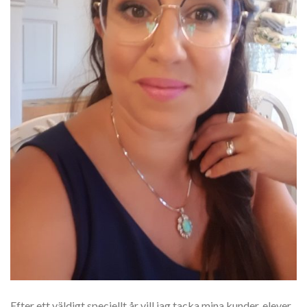
Efter ett väldigt speciellt år vill jag tacka mina kunder, elever