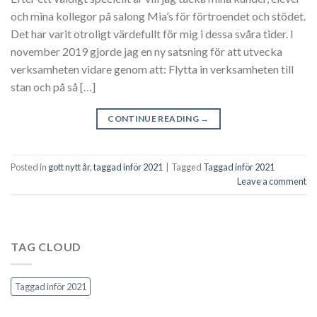
och mina kollegor på salong Mia’s för förtroendet och stödet.
Det har varit otroligt värdefullt för mig i dessa svåra tider. I
november 2019 gjorde jag en ny satsning för att utvecka
verksamheten vidare genom att: Flytta in verksamheten till
stan och på så […]
CONTINUE READING
→
Posted in
gott nytt år
,
taggad inför 2021
|
Tagged
Taggad inför 2021
Leave a comment
TAG CLOUD
Taggad inför 2021