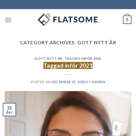
Skip
to
content
0
CATEGORY ARCHIVES:
GOTT NYTT ÅR
GOTT NYTT ÅR
,
TAGGAD INFÖR 2021
Taggad inför 2021
POSTED ON
DECEMBER 31, 2020
BY
NASRIN
31
dec